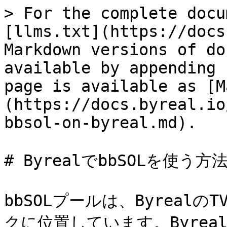
> For the complete docu
[llms.txt](https://docs
Markdown versions of do
available by appending 
page is available as [M
(https://docs.byreal.io
bbsol-on-byreal.md).

# ByrealでbbSOLを使う方法
bbSOLプールは、Byreal
クに位置しています。Byreal