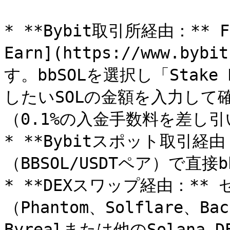
* **Bybit取引所経由：** Fin
Earn](https://www.byb
す。bbSOLを選択し「Stak
したいSOLの金額を入力して
（0.1%の入金手数料を差し引
* **Bybitスポット取引経
（BBSOL/USDTペア）で直接
* **DEXスワップ経由：*
（Phantom、Solflare、
Byrealまたは他のSolana 