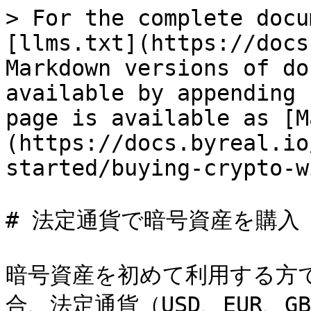
> For the complete docu
[llms.txt](https://docs
Markdown versions of do
available by appending 
page is available as [M
(https://docs.byreal.io
started/buying-crypto-w
# 法定通貨で暗号資産を購入

暗号資産を初めて利用する方
合、法定通貨（USD、EUR、