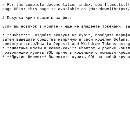
> For the complete documentation index, see [llms.txt](
page URLs; this page is available as [Markdown](https:/
# Покупка криптовалюты за фиат

Если вы новичок в крипте и ещё не владеете токенами, вы
* **Bybit:** Создайте аккаунт на Bybit, пройдите верифи
Затем выведите средства напрямую в свой кошелёк Solana.
center/article/How-to-Deposit-and-Withdraw-Tokens-using
* **Фиатные шлюзы в кошельках:** Phantom и другие кошел
позволяющие купить SOL прямо в кошельке с помощью креди