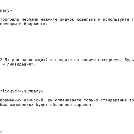
mary>

торговли перпами нажмите значок кошелька и используйте T
ереводы и бриджинг».

2–5x для начинающих) и следите за своими позициями. Будь
 и ликвидация».

rliquid?</summary>

форменных комиссий. Вы оплачиваете только стандартные то
бых изменениях будет объявлено заранее.

>
