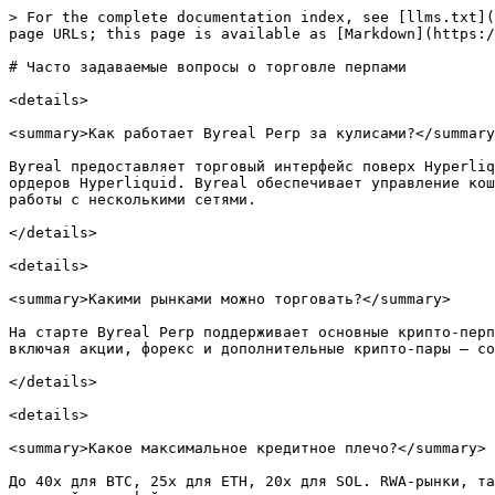
> For the complete documentation index, see [llms.txt](
page URLs; this page is available as [Markdown](https:/
# Часто задаваемые вопросы о торговле перпами

<details>

<summary>Как работает Byreal Perp за кулисами?</summary
Byreal предоставляет торговый интерфейс поверх Hyperliq
ордеров Hyperliquid. Byreal обеспечивает управление кош
работы с несколькими сетями.

</details>

<details>

<summary>Какими рынками можно торговать?</summary>

На старте Byreal Perp поддерживает основные крипто-перп
включая акции, форекс и дополнительные крипто-пары — со
</details>

<details>

<summary>Какое максимальное кредитное плечо?</summary>

До 40x для BTC, 25x для ETH, 20x для SOL. RWA-рынки, та