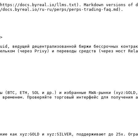
https://docs.byreal.io/llms.txt). Markdown versions of d
/docs.byreal.io/ru-ru/perps/perps-trading-faq.md).

>

uid, ведущей децентрализованной биржи бессрочных контрак
ельком (через Privy) и переводы средств (через мост Rela
ы (BTC, ETH, SOL и др.) и избранные RWA-рынки (xyz:GOLD,
 временем. Проверяйте торговый интерфейс для получения а
кие как xyz:GOLD и xyz:SILVER, поддерживают до 25x. Огра