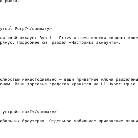
о рынка.

yreal Perp?</summary>

ли свой аккаунт Bybit — Privy автоматически создаст коше
рямую. Подробнее см. раздел «Настройка аккаунта».

олностью некастодиально — ваши приватные ключи разделены
ючам. Ваши торговые средства хранятся на L1 Hyperliquid 
 устройствах?</summary>

обильных браузерах. Отдельное мобильное приложение плани