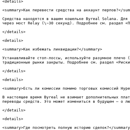
<details>

<summary>Как перевести средства на аккаунт перпов?</sum
Средства находятся в вашем кошельке Byreal Solana. Для 
через мост Relay (\~30 секунд). Подробнее см. раздел «П
</details>

<details>

<summary>Как избежать ликвидации?</summary>

Устанавливайте стоп-лоссы, используйте разумное плечо (
традиционные рынки закрыты. Подробнее см. раздел «Риски
</details>

<details>

<summary>Есть ли комиссии помимо торговых комиссий Hype
В настоящее время Byreal не взимает дополнительных плат
переводы средств. Это может измениться в будущем — о лю
</details>

<details>

<summary>Где посмотреть полную историю сделок?</summary