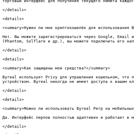
торговый интерфейс для получения текущего лимита каждог
</details>

<details>

<summary>Нужен ли мне криптокошелёк для использования B
Нет. Вы можете зарегистрироваться через Google, Email и
(Phantom, Solflare и др.), вы можете подключить его нап
</details>

<details>

<summary>Как защищены мои средства?</summary>

Byreal использует Privy для управления кошельком, что п
устройством. Byreal никогда не имеет доступа к вашим кл
</details>

<details>

<summary>Можно ли использовать Byreal Perp на мобильных
Да. Интерфейс перпов полностью адаптивен и работает в м
</details>
