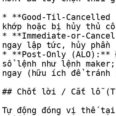
* **Good-Til-Cancelled 
khớp hoặc bị hủy thủ côn
* **Immediate-or-Cancel
ngay lập tức, hủy phần 
* **Post-Only (ALO):** 
sổ lệnh như lệnh maker;
ngay (hữu ích để tránh 
## Chốt lời / Cắt lỗ (T
Tự động đóng vị thế tại