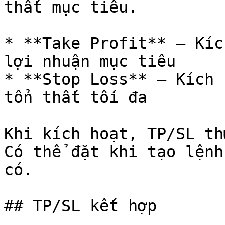
thất mục tiêu.

* **Take Profit** — Kíc
lợi nhuận mục tiêu

* **Stop Loss** — Kích 
tổn thất tối đa

Khi kích hoạt, TP/SL th
Có thể đặt khi tạo lệnh
có.

## TP/SL kết hợp
