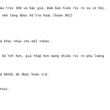
Đảm bảo hiểu rủi ro và cơ hội.                                    
 nền tảng được hỗ trợ hoặc [hoán đổi]
á khác nhau cho mỗi token.

 bổ tốt hơn, giá thấp hơn mang nhiều rủi ro pha loãng 
à bbSOL dư được hoàn trả.

thúc.
