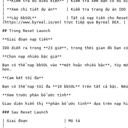
| **Kiểm tra đủ điều kiện** | Kiểm tra xem bạn có đủ điều kiện tham gia.                                                                                 
|

| **Xem chi tiết dự án**    | Kiểm tra trang dự án IDO để biết thôn
|

| **Lấy bbSOL**             | Tất cả nạp tiền cho Reset
(https://www.byreal.io/en) trực tiếp qua Byreal DEX. |

## Trong Reset Launch

**Giai đoạn nạp tiền**

IDO diễn ra trong **23 giờ**, trong thời gian đó bạn có
**Chọn nạp nhiều bậc giá**

Bạn có thể nạp bbSOL vào **một hoặc nhiều bậc**, tùy mứ
hơn.

**Cam kết tối đa**

Bạn có thể nạp tối đa **10 bbSOL** trên tất cả bậc. Nếu
**Xem trước phân bổ ước tính**

Giao diện hiển thị **phân bổ ước tính** dựa trên nạp hi
### Sau Reset Launch

| Giai đoạn                | Mô tả                                                                                                                                              
|
