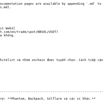
ocumentation pages are available by appending `.md` to 
s.md).

it Web3]
t.com/en/trade/spot/BBSOL/USDT)

a không.

hitelist và nhóm onchain được tuyển chọn. Cách tiếp cận 
-------------------------------------------------------
olflare và các ví khác.**                                       