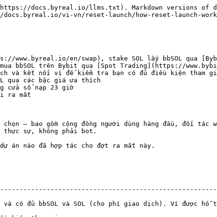
https://docs.byreal.io/llms.txt). Markdown versions of d
/docs.byreal.io/vi-vn/reset-launch/how-reset-launch-work
s://www.byreal.io/en/swap), stake SOL lấy bbSOL qua [Byb
mua bbSOL trên Bybit qua [Spot Trading](https://www.bybi
ch và kết nối ví để kiểm tra bạn có đủ điều kiện tham gi
L qua các bậc giá ưa thích

g cửa sổ nạp 23 giờ

i ra mắt

 chọn — bao gồm cộng đồng người dùng hàng đầu, đối tác w
 thực sự, không phải bot.

dự án nào đã hợp tác cho đợt ra mắt này.

--------------------------------------------------------
OL và SOL (cho phí giao dịch). Ví được hỗ trợ: **Phantom, Backpack, S