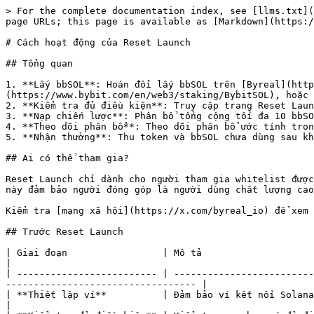
> For the complete documentation index, see [llms.txt](
page URLs; this page is available as [Markdown](https:/
# Cách hoạt động của Reset Launch

## Tổng quan

1. **Lấy bbSOL**: Hoán đổi lấy bbSOL trên [Byreal](http
(https://www.bybit.com/en/web3/staking/BybitSOL), hoặc 
2. **Kiểm tra đủ điều kiện**: Truy cập trang Reset Laun
3. **Nạp chiến lược**: Phân bổ tổng cộng tối đa 10 bbSO
4. **Theo dõi phân bổ**: Theo dõi phân bổ ước tính tron
5. **Nhận thưởng**: Thu token và bbSOL chưa dùng sau kh
## Ai có thể tham gia?

Reset Launch chỉ dành cho người tham gia whitelist được
này đảm bảo người đóng góp là người dùng chất lượng cao
Kiểm tra [mạng xã hội](https://x.com/byreal_io) để xem 
## Trước Reset Launch

| Giai đoạn                 | Mô tả                                                                                                                                                                      
|

| ------------------------- | -------------------------
---------------------------------- |

| **Thiết lập ví**          | Đảm bảo ví kết nối Solana và có đủ bbS
|
