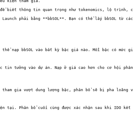
                                                
g tin quan trọng như tokenomics, lộ trình, cấu trúc IDO và bậc giá. 
 Launch phải bằng **bbSOL**. Bạn có thể lấy bbSOL từ các
 thể nạp bbSOL vào bất kỳ bậc giá nào. Mỗi bậc có mức gi
c tin tưởng vào dự án. Nạp ở giá cao hơn cho cơ hội phân
 tham gia vượt dung lượng bậc, phân bổ sẽ bị pha loãng v
ện tại. Phân bổ cuối cùng được xác nhận sau khi IDO kết 