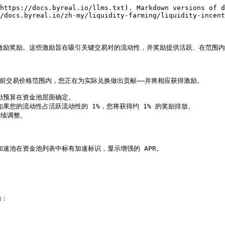
https://docs.byreal.io/llms.txt). Markdown versions of d
/docs.byreal.io/zh-my/liquidity-farming/liquidity-incent
激励奖励。这些激励旨在吸引关键交易对的流动性，并奖励提供活跃、在范围内流
在当前交易价格范围内，您正在为实际兑换做出贡献——并将相应获得激励。

励预算在资金池层面确定。

果您的流动性占活跃流动性的 1%，您将获得约 1% 的奖励排放。

续调整。

加速池在资金池列表中标有加速标识，显示增强的 APR。

：
