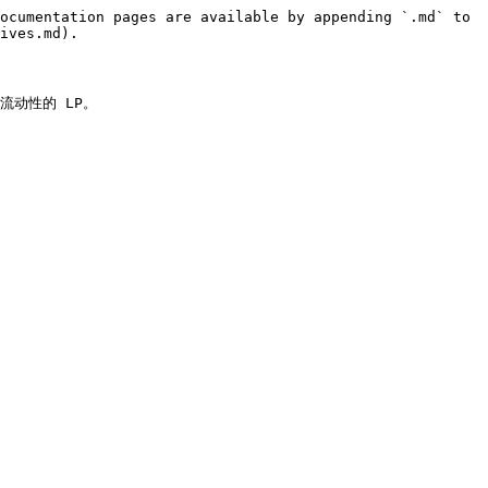
ocumentation pages are available by appending `.md` to 
ives.md).

动性的 LP。
