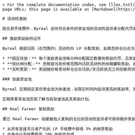
> For the complete documentation index, see [llms.txt](
page URLs; this page is available as [Markdown](https:/
# 流动性激励

除交易手续费外，Byreal 还向符合条件的资金池的流动性提供者分配代币
## 激励奖励如何运作

Byreal 根据活跃（在范围内）流动性向 LP 分配奖励。如果您的仓位
* **固定排放：** 每个激励资金池每分钟分配固定数量的奖励代币。总奖
* **按比例分配：** 您根据当前价格范围内活跃流动性的份额赚取奖励。如
* **实时更新：** 奖励随价格变动和仓位在活跃/非活跃状态之间切换而持
### 加速资金池

Byreal 定期指定某些资金池为加速池，在限定时间内提供更高的奖励率。
定期查看资金池页面了解当前加速池及其奖励计划。

## Real Farmer 复制奖励

通过 Real Farmer 创建被他人复制的仓位的流动性提供者可获得额外奖励
* 从所有直接关注者产生的 LP 手续费中获得 5% 的推荐奖励

* 自身仓位手续费最高 10% 的收益加成
