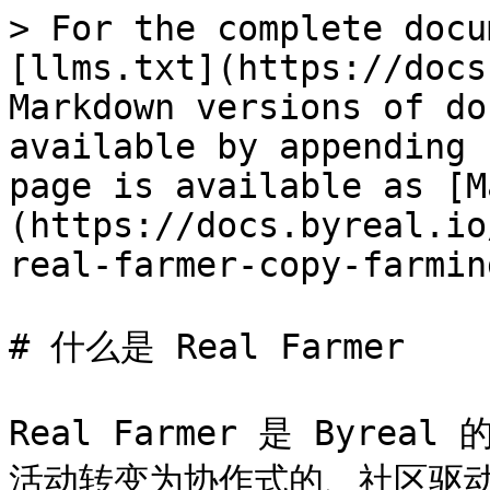
> For the complete docu
[llms.txt](https://docs
Markdown versions of do
available by appending 
page is available as [M
(https://docs.byreal.io
real-farmer-copy-farmin
# 什么是 Real Farmer

Real Farmer 是 Byr
活动转变为协作式的、社区驱动的