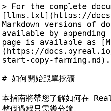
> For the complete docu
[llms.txt](https://docs
Markdown versions of do
available by appending 
page is available as [M
(https://docs.byreal.io
start-copy-farming.md).

# 如何開始跟單挖礦

本指南將帶您了解如何在 Real
整個過程只需幾分鐘。
