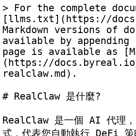
> For the complete docu
[llms.txt](https://docs
Markdown versions of do
available by appending 
page is available as [M
(https://docs.byreal.io
realclaw.md).

# RealClaw 是什麼?

RealClaw 是一個 AI 代理
式，代表您自動執行 DeFi 策略。